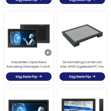
Industriële Capacitieve
De Aanrakingscomité van
Aanraking Ontworpen Comité
Intel J4125 Ingebedde PC met
PC met de Opslag van 128G
1280*1024-Resolutie
SSD
Krijg Beste Prijs
Krijg Beste Prijs