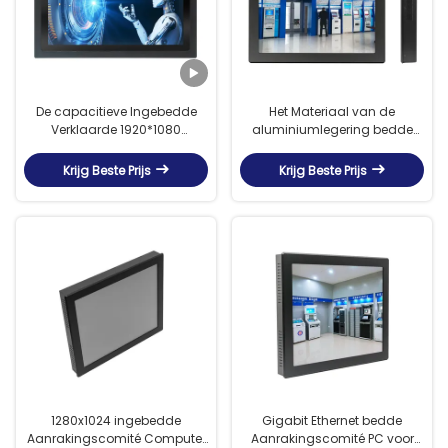
De capacitieve Ingebedde
Het Materiaal van de
Verklaarde 1920*1080
aluminiumlegering bedde
Resolutie van Touch screenpc
Aanrakingscomité PC1
RoHS
Jaargarantie in
Krijg Beste Prijs
Krijg Beste Prijs
1280x1024 ingebedde
Gigabit Ethernet bedde
Aanrakingscomité Computer
Aanrakingscomité PC voor