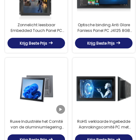
Zonnelicht leesbaar
Optische binding Anti Glare
Embedded Touch Panel PC
Fanless Panel PC J4125 8GB
1000 Nits Met Intel J4125 CPU
128G SSD
Krijg Beste Prijs
Krijg Beste Prijs
Ruwe Industriële het Comité
RoHS verklaarde Ingebedde
van de aluminiumlegering
Aanrakingscomité PC met
1280*1024 300cd/m2 PCs
2xUSB 3,0 I/O Havens
Krijg Beste Prijs
Krijg Beste Prijs