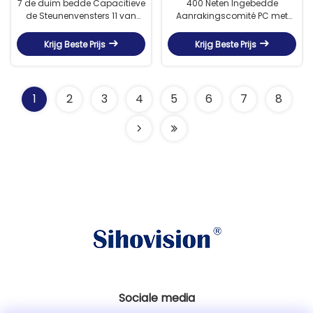
7 de duim bedde Capacitieve
400 Neten Ingebedde
de Steunenvensters 11 van
Aanrakingscomité PC met
Aanrakingspc 8GB 128GB in
Intel ultra HD Graphics 620
Krijg Beste Prijs
Krijg Beste Prijs
1
2
3
4
5
6
7
8
Sociale media