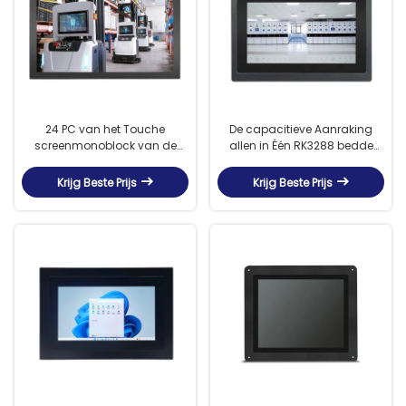
24 PC van het Touche
De capacitieve Aanraking
screenmonoblock van de
allen in Één RK3288 bedde
duimkern I5 9400 met
Aanrakingscomité PC
GTX1050-Grafiekkaart
Android 7,1 in
Krijg Beste Prijs
Krijg Beste Prijs