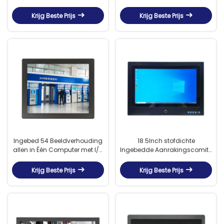
1000 Netenhelderheid
Industriële Automatisering in
Krijg Beste Prijs
Krijg Beste Prijs
Ingebed 54 Beeldverhouding
18.5Inch stofdichte
allen in Één Computer met I/O
Ingebedde Aanrakingscomité
Havens van 4×USB
PC Front Bezel With GTX1050
Krijg Beste Prijs
Krijg Beste Prijs