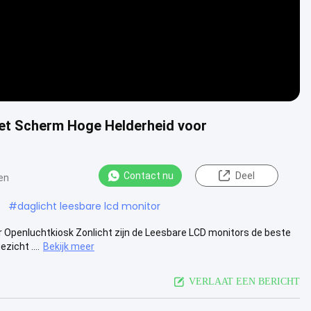
het Scherm Hoge Helderheid voor
Contact nu
Deel
en
#
daglicht leesbare lcd monitor
 Openluchtkiosk Zonlicht zijn de Leesbare LCD monitors de beste
zicht ....
Bekijk meer
VERLAAT EEN BERICHT