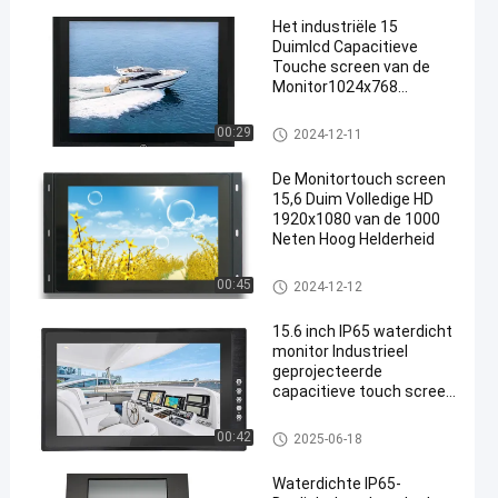
Het industriële 15
Duimlcd Capacitieve
Touche screen van de
Monitor1024x768
Resolutie
Hoge Helderheidsmonitor
00:29
2024-12-11
De Monitortouch screen
15,6 Duim Volledige HD
1920x1080 van de 1000
Neten Hoog Helderheid
Hoge Helderheidsmonitor
00:45
2024-12-12
15.6 inch IP65 waterdicht
monitor Industrieel
geprojecteerde
capacitieve touch screen
optische binding LCD
1000 Nits Displays met
Hoge Helderheidsmonitor
00:42
2025-06-18
anti-glare
Waterdichte IP65-