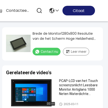
og
Contacteer Ons
Citaat
Brede de Monitor1280x800 Resolutie
van de het Scherm Hoge Helderheid
voor Openluchtkiosk
Contact nu
Leer meer
Gerelateerde video's
PCAP-LCD van het Touch
screenzonlicht Leesbare
Monitor Antiglans 1000
Neten Waterdichte
Voorip65
Hoge Helderheidsmonitor
00:44
2025-03-11