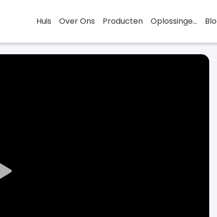
Huis
Over Ons
Producten
Oplossingen
Bl
Play
Video