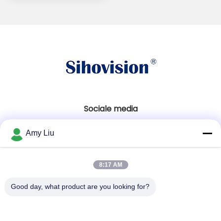
Sociale media
Amy Liu
Snel contact
8:17 AM
Tel.
86-0755-23747569
Good day, what product are you looking for?
E-mail
info@sihovision.com