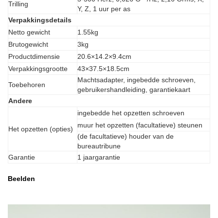
Trilling
Y, Z, 1 uur per as
Verpakkingsdetails
Netto gewicht
1.55kg
Brutogewicht
3kg
Productdimensie
20.6×14.2×9.4cm
Verpakkingsgrootte
43×37.5×18.5cm
Machtsadapter, ingebedde schroeven,
Toebehoren
gebruikershandleiding, garantiekaart
Andere
ingebedde het opzetten schroeven
muur het opzetten (facultatieve) steunen
Het opzetten (opties)
(de facultatieve) houder van de
bureautribune
Garantie
1 jaargarantie
Beelden