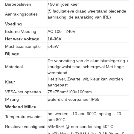
>
Beroepsleven
50 miljoen keer
(5 facultatieve draad weerstand biedende
Aanrakingsopties
aanraking, de aanraking van IRL)
Voeding
Externe Voeding
AC 100 - 240V
Het werk voltage
10-36V
Machtsconsumptie
≤45W
Bijlage
De voorvatting van de aluminiumlegering +
Materiaal
koudgewalst staal achtergeval Met hoge
weerstand
Het zilver, Zwarte, wit, kleur kan worden
Kleur
aangepast
VESA-het opzetten
75×75mm/100×100mm
IP rang
waterdicht voorpaneel IP65
Werkend Milieu
het werken: -10 aan 60°C, opslag: - 20
Temperatuurwaaier
aan 80°C
Relatieve vochtigheid
5%~95% @ non-condensing 40° C,
5-500 Herz, 0,026 G ² /Hz, 2,16 Grms, X,