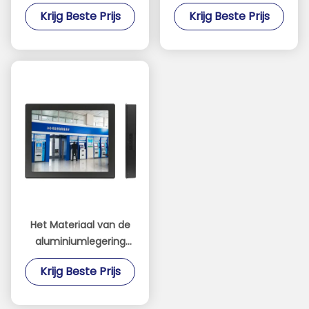
Ingebedde PC met
1920*1080 Resolutie
Krijg Beste Prijs
Krijg Beste Prijs
1280*1024-Resolutie
van Touch screenpc
RoHS
Het Materiaal van de
aluminiumlegering
bedde
Krijg Beste Prijs
Aanrakingscomité PC1
Jaargarantie in