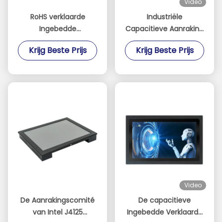
Video
RoHS verklaarde
Industriële
Ingebedde
Capacitieve Aanraking
Aanrakingscomité PC
Ontworpen Comité PC
Krijg Beste Prijs
Krijg Beste Prijs
met 2xUSB 3,0 I/O
met de Opslag van
Havens
128G SSD
Video
De Aanrakingscomité
De capacitieve
van Intel J4125
Ingebedde Verklaarde