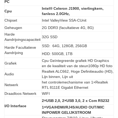
PC
Intel® Celeron J1900, vierlingkern,
Cpu
fanless 2.0GHz,
Chipset
Intel ValleyView SSA-CUnit
Geheugen
2G DDR3 (facultatieve 4G, 8G)
Harde
32G SSD
Aandrijvingscapaciteit
SSD: 64G, 128GB, 256GB
Harde Facultatieve
Aandrijving
HDD: 500GB, 1TB
Cpu Geïntegreerde grafiek HD Graphics
Grafiek
en de kwaliteit van de steun1080p HD foto
Realtek ALC662, Hoge Definitieaudio (HD),
Audio
Lijn binnen, Lijn uit
het controlemechanisme van 1×Realtek
Netwerk
RTL 8111E Gigabit Ethernet
Draadloos Netwerk
WIFI
2×USB 2,0, 2×USB 3,0, 2 x Com RS232
I/O Interface
1×VGA/HDMI/RJ45/AUDIO OUT/MIC
IN/POWER GELIJKSTROOM