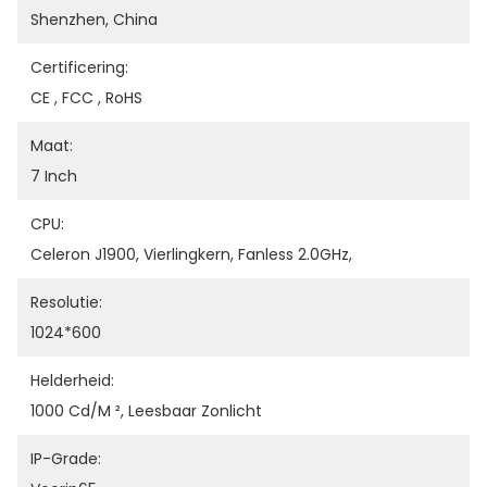
Shenzhen, China
Certificering:
CE , FCC , RoHS
Maat:
7 Inch
CPU:
Celeron J1900, Vierlingkern, Fanless 2.0GHz,
Resolutie:
1024*600
Helderheid:
1000 Cd/m ², Leesbaar Zonlicht
IP-Grade: