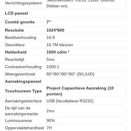
Steunvensters 7/8/10, Linux, Ubuntu,
Verrichtingssysteem
Debian enz.
LCD paneel
Comité grootte
7“
Resolutie
1024*600
Beeldverhouding
16:9
Steunkleur
16.7M kleuren
Helderheid
1000 cd/m ²
Reactietijd
5ms
Contrastverhouding
1000:1
Weergevenhoek
80°/80°/80°/80° (R/L/U/D)
Aanrakingspaneel
Project Capacitieve Aanraking (10
Touchscreen Type
punten)
Aanrakingsinterface
USB (facultatieve RS232)
De tijd van de
2ms
aanrakingsreactie
Luminousness
90%
Oppervlaktehardheid
7H