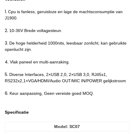
1.
Cpu is fanless, geruisloze en lage de machtsconsumptie van
J1900.
2.
10-36V Brede voltagesteun.
3.
De hoge helderheid 1000nits, leesbaar zonlicht, kan gebruikte
openlucht zijn.
4.
Vlak paneel en multi-aanraking.
5.
Diverse Interfaces, 2×USB 2,0, 2×USB 3,0, RJ45x1,
RS232x2,1×VGA/HDMI/Audio OUT/MIC IN/POWER gelijkstroom
6.
Keur aanpassing, Geen vereiste goed MOQ.
Specificatie
Model: SC07