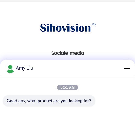
Sociale media
Amy Liu
Snel contact
5:51 AM
Tel.
86-0755-23747569
Good day, what product are you looking for?
E-mail
info@sihovision.com
Adres: