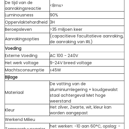
De tijd van de
<8ms>
aanrakingsreactie
Luminousness
90%
Oppervlaktehardheid
3H
Beroepsleven
>35 miljoen keer
(capacitieve facultatieve aanraking,
Aanrakingsopties
de aanraking van IRL)
Voeding
Externe Voeding
AC 100 - 240V
Het werk voltage
9-24V breed voltage
Machtsconsumptie
≤45W
Bijlage
De vatting van de
aluminiumlegering + koudgewalst
Materiaal
staal achtergeval Met hoge
weerstand
Het zilver, Zwarte, wit, kleur kan
Kleur
worden aangepast
Werkend Milieu
het werken: -10 aan 60°C, opslag: -