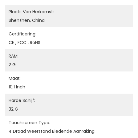
Plaats Van Herkomst:
Shenzhen, China
Certificering:
CE , FCC , RoHS
RAM:
2 G
Maat:
10,1 Inch
Harde Schijf:
32 G
Touchscreen Type:
4 Draad Weerstand Biedende Aanraking