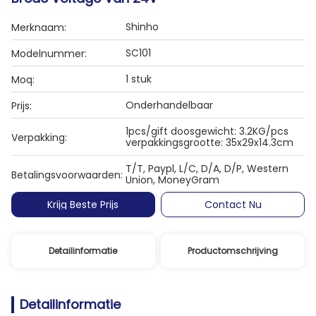
Shinho
Merknaam:
SC101
Modelnummer:
1 stuk
Moq:
Onderhandelbaar
Prijs:
1pcs/gift doosgewicht: 3.2KG/pcs
Verpakking:
verpakkingsgrootte: 35x29x14.3cm
T/T, Paypl, L/C, D/A, D/P, Western
Betalingsvoorwaarden:
Union, MoneyGram
Krijg Beste Prijs
Contact Nu
Detailinformatie
Productomschrijving
Detailinformatie