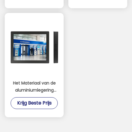
RoHS
Het Materiaal van de
aluminiumlegering
bedde
Krijg Beste Prijs
Aanrakingscomité PC1
Jaargarantie in