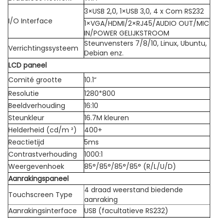
3×USB 2,0, 1×USB 3,0, 4 x Com RS232
I/O Interface
1×VGA/HDMI/2×RJ45/AUDIO OUT/MIC
IN/POWER GELIJKSTROOM
Steunvensters 7/8/10, Linux, Ubuntu,
Verrichtingssysteem
Debian enz.
LCD paneel
Comité grootte
10.1“
Resolutie
1280*800
Beeldverhouding
16:10
Steunkleur
16.7M kleuren
Helderheid (cd/m ²)
400+
Reactietijd
5ms
Contrastverhouding
1000:1
Weergevenhoek
85°/85°/85°/85° (R/L/U/D)
Aanrakingspaneel
4 draad weerstand biedende
Touchscreen Type
aanraking
Aanrakingsinterface
USB (facultatieve RS232)