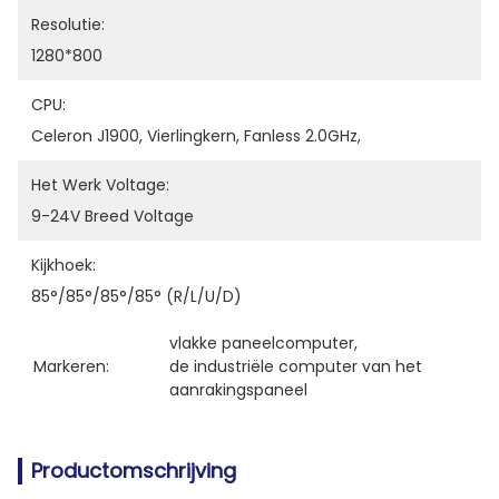
Resolutie:
1280*800
CPU:
Celeron J1900, Vierlingkern, Fanless 2.0GHz,
Het Werk Voltage:
9-24V Breed Voltage
Kijkhoek:
85°/85°/85°/85° (R/L/U/D)
vlakke paneelcomputer
, 
Markeren:
de industriële computer van het 
aanrakingspaneel
Productomschrijving