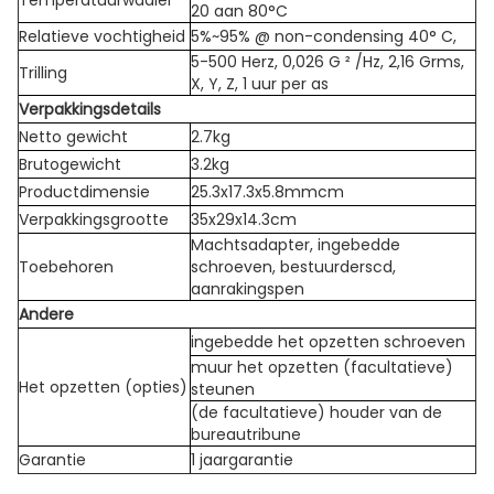
Temperatuurwaaier
20 aan 80°C
Relatieve vochtigheid
5%~95% @ non-condensing 40° C,
5-500 Herz, 0,026 G ² /Hz, 2,16 Grms,
Trilling
X, Y, Z, 1 uur per as
Verpakkingsdetails
Netto gewicht
2.7kg
Brutogewicht
3.2kg
Productdimensie
25.3x17.3x5.8mmcm
Verpakkingsgrootte
35x29x14.3cm
Machtsadapter, ingebedde
Toebehoren
schroeven, bestuurderscd,
aanrakingspen
Andere
ingebedde het opzetten schroeven
muur het opzetten (facultatieve)
Het opzetten (opties)
steunen
(de facultatieve) houder van de
bureautribune
Garantie
1 jaargarantie