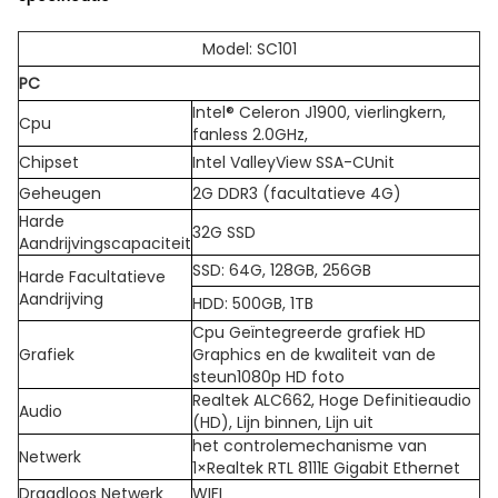
Model: SC101
PC
Intel® Celeron J1900, vierlingkern,
Cpu
fanless 2.0GHz,
Chipset
Intel ValleyView SSA-CUnit
Geheugen
2G DDR3 (facultatieve 4G)
Harde
32G SSD
Aandrijvingscapaciteit
SSD: 64G, 128GB, 256GB
Harde Facultatieve
Aandrijving
HDD: 500GB, 1TB
Cpu Geïntegreerde grafiek HD
Grafiek
Graphics en de kwaliteit van de
steun1080p HD foto
Realtek ALC662, Hoge Definitieaudio
Audio
(HD), Lijn binnen, Lijn uit
het controlemechanisme van
Netwerk
1×Realtek RTL 8111E Gigabit Ethernet
Draadloos Netwerk
WIFI