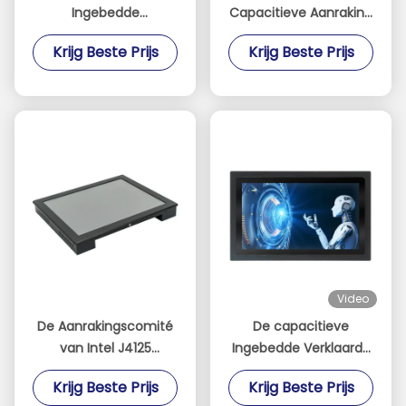
Ingebedde
Capacitieve Aanraking
Aanrakingscomité PC
Ontworpen Comité PC
Krijg Beste Prijs
Krijg Beste Prijs
met 2xUSB 3,0 I/O
met de Opslag van
Havens
128G SSD
Video
De Aanrakingscomité
De capacitieve
van Intel J4125
Ingebedde Verklaarde
Ingebedde PC met
1920*1080 Resolutie
Krijg Beste Prijs
Krijg Beste Prijs
1280*1024-Resolutie
van Touch screenpc