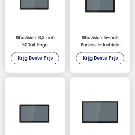
Sihovision 13,3 inch
Sihovision 15-inch
500nit Hoge
Fanless Industriële
Helderheid 10-punts
Touch Panel PC met
Krijg Beste Prijs
Krijg Beste Prijs
Capacitief
Dual 2.5GbE LAN en
Touchscreen
Intel N100 Processor
Industrieel Paneel PC
en Ingebouwde
Industriële PC