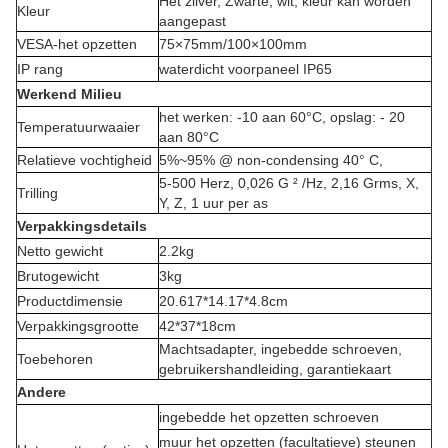
Het zilver, Zwarte, wit, kleur kan worden
Kleur
aangepast
VESA-het opzetten
75×75mm/100×100mm
IP rang
waterdicht voorpaneel IP65
Werkend Milieu
het werken: -10 aan 60°C, opslag: - 20
Temperatuurwaaier
aan 80°C
Relatieve vochtigheid
5%~95% @ non-condensing 40° C,
5-500 Herz, 0,026 G ² /Hz, 2,16 Grms, X,
Trilling
Y, Z, 1 uur per as
Verpakkingsdetails
Netto gewicht
2.2kg
Brutogewicht
3kg
Productdimensie
20.617*14.17*4.8cm
Verpakkingsgrootte
42*37*18cm
Machtsadapter, ingebedde schroeven,
Toebehoren
gebruikershandleiding, garantiekaart
Andere
ingebedde het opzetten schroeven
muur het opzetten (facultatieve) steunen