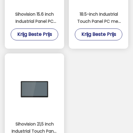
Sihovision 15.6 inch
18.5-inch Industrial
Industrial Panel PC
Touch Panel PC met
met 10 Point
ventilatorloos ontwerp
Krijg Beste Prijs
Krijg Beste Prijs
Capacitive Touch
en IP65 waterdichtheid
Aluminium Alloy
Housing en 8GB RAM
Sihovision 21,5 inch
Industrial Touch Panel