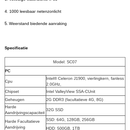
4. 1000 leesbaar netenzonlicht
5.
Weerstand biedende aanraking
Specificatie
Model: SC07
PC
Intel® Celeron J1900, vierlingkern, fanless
Cpu
2.0GHz,
Chipset
Intel ValleyView SSA-CUnit
Geheugen
2G DDR3 (facultatieve 4G, 8G)
Harde
32G SSD
Aandrijvingscapaciteit
SSD: 64G, 128GB, 256GB
Harde Facultatieve
Aandrijving
HDD: 500GB, 1TB