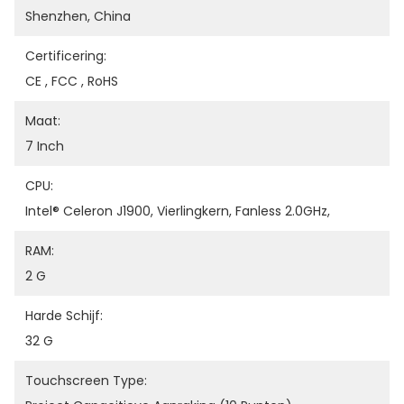
Shenzhen, China
Certificering:
CE , FCC , RoHS
Maat:
7 Inch
CPU:
Intel® Celeron J1900, Vierlingkern, Fanless 2.0GHz,
RAM:
2 G
Harde Schijf:
32 G
Touchscreen Type: