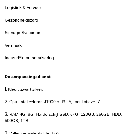
Logistiek & Vervoer
Gezondheidszorg
Signage Systemen
Vermaak
Industriële automatisering
De aanpassingsdienst
1.
Kleur: Zwart zilver,
2.
Cpu: Intel celeron J1900 of I3, I5, facultatieve I7
3.
RAM 4G, 8G, Harde schijf SSD: 64G, 128GB, 256GB, HDD:
500GB, 1TB
3.
Volledige waterdichte IP65