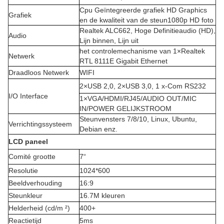
Cpu Geïntegreerde grafiek HD Graphics
Grafiek
en de kwaliteit van de steun1080p HD foto
Realtek ALC662, Hoge Definitieaudio (HD),
Audio
Lijn binnen, Lijn uit
het controlemechanisme van 1×Realtek
Netwerk
RTL 8111E Gigabit Ethernet
Draadloos Netwerk
WIFI
2×USB 2,0, 2×USB 3,0, 1 x-Com RS232
I/O Interface
1×VGA/HDMI/RJ45/AUDIO OUT/MIC
IN/POWER GELIJKSTROOM
Steunvensters 7/8/10, Linux, Ubuntu,
Verrichtingssysteem
Debian enz.
LCD paneel
Comité grootte
7“
Resolutie
1024*600
Beeldverhouding
16:9
Steunkleur
16.7M kleuren
Helderheid (cd/m ²)
400+
Reactietijd
5ms