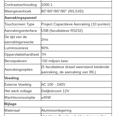
Contrastverhouding
1000:1
Weergevenhoek
80°/80°/80°/80° (R/L/U/D)
Aanrakingspaneel
Touchscreen Type
Project Capacitieve Aanraking (10 punten)
Aanrakingsinterface
USB (facultatieve RS232)
De tijd van de
2ms
aanrakingsreactie
Luminousness
90%
Oppervlaktehardheid
7H
>
Beroepsleven
50 miljoen keer
(5 facultatieve draad weerstand biedende
Aanrakingsopties
aanraking, de aanraking van IRL)
Voeding
Externe Voeding
AC 100 - 240V
Het werk voltage
Gelijkstroom 12V
Machtsconsumptie
≤45W
Bijlage
Materiaal
Aluminiumlegering