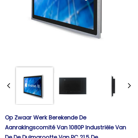
Op Zwaar Werk Berekende De
Aanrakingscomité Van 1080P Industriële Van
De De Duimgrootte Van PC 21.5 De