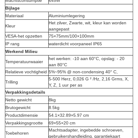
Machtsconsumptie
≤45W
Bijlage
Materiaal
Aluminiumlegering
Het zilver, Zwarte, wit, kleur kan worden
Kleur
aangepast
VESA-het opzetten
75×75mm/100×100mm
IP rang
waterdicht voorpaneel IP65
Werkend Milieu
het werken: -10 aan 60°C, opslag: - 20
Temperatuurwaaier
aan 80°C
Relatieve vochtigheid
5%~95% @ non-condensing 40° C,
5-500 Herz, 0,026 G ² /Hz, 2,16 Grms, X,
Trilling
Y, Z, 1 uur per as
Verpakkingsdetails
Netto gewicht
8kg
Brutogewicht
8.5kg
Productdimensie
54.1×32.89×5.97 cm
Verpakkingsgrootte
69×55×20 cm
Machtsadapter, ingebedde schroeven,
Toebehoren
gebruikershandleiding, garantiekaart