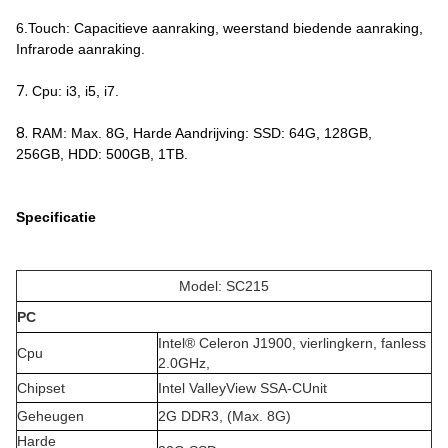
6.Touch: Capacitieve aanraking, weerstand biedende aanraking,
Infrarode aanraking.
7.
Cpu: i3, i5, i7.
8.
RAM: Max. 8G, Harde Aandrijving: SSD: 64G, 128GB,
256GB, HDD: 500GB, 1TB.
Specificatie
Model: SC215
PC
Intel® Celeron J1900, vierlingkern, fanless
Cpu
2.0GHz,
Chipset
Intel ValleyView SSA-CUnit
Geheugen
2G DDR3, (Max. 8G)
Harde