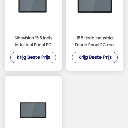
Sihovision 15.6 inch
18.5-inch Industrial
Industrial Panel PC
Touch Panel PC met
met 10 Point
ventilatorloos ontwerp
Krijg Beste Prijs
Krijg Beste Prijs
Capacitive Touch
en IP65 waterdichtheid
Aluminium Alloy
Housing en 8GB RAM