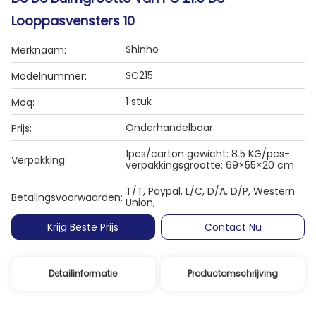
Looppasvensters 10
Shinho
Merknaam:
SC215
Modelnummer:
1 stuk
Moq:
Onderhandelbaar
Prijs:
1pcs/carton gewicht: 8.5 KG/pcs-
Verpakking:
verpakkingsgrootte: 69×55×20 cm
T/T, Paypal, L/C, D/A, D/P, Western
Betalingsvoorwaarden:
Union,
Krijg Beste Prijs
Contact Nu
Detailinformatie
Productomschrijving