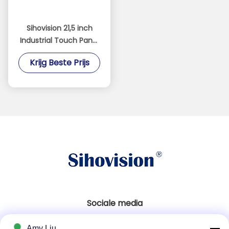
Sihovision 21,5 inch
Industrial Touch Panel
PC met 10 punten
Krijg Beste Prijs
capacitieve touch,
IP65 frontpaneel en
24/7 continue werking
Sociale media
Amy Liu