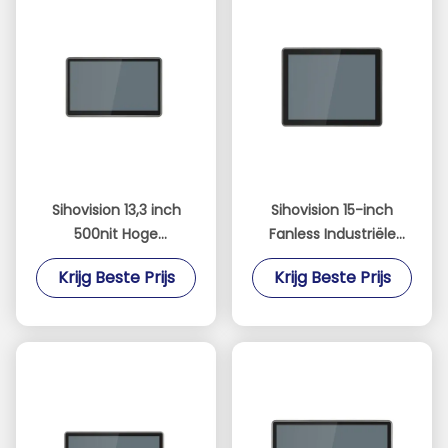
Sihovision 13,3 inch
Sihovision 15-inch
500nit Hoge
Fanless Industriële
Helderheid 10-punts
Touch Panel PC met
Krijg Beste Prijs
Krijg Beste Prijs
Capacitief
Dual 2.5GbE LAN en
Touchscreen
Intel N100 Processor
Industrieel Paneel PC
en Ingebouwde
Industriële PC