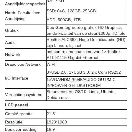
32G SSD
Aandrijvingscapaciteit
SSD: 64G, 128GB, 256GB
Harde Facultatieve
Aandrijving
HDD: 500GB, 1TB
Cpu Geïntegreerde grafiek HD Graphics
Grafiek
en de kwaliteit van de steun1080p HD foto
Realtek ALC662, Hoge Definitieaudio (HD),
Audio
Lijn binnen, Lijn uit
het controlemechanisme van 1×Realtek
Netwerk
RTL 8111E Gigabit Ethernet
Draadloos Netwerk
WIFI
3×USB 2,0, 1×USB 3,0, 2 x Com RS232
I/O Interface
1×VGA/HDMI/RJ45/AUDIO OUT/MIC
IN/POWER GELIJKSTROOM
Steunvensters 7/8/10, Linux, Ubuntu,
Verrichtingssysteem
Debian enz.
LCD paneel
Comité grootte
21.5“
Resolutie
1920*1080
Beeldverhouding
16:9