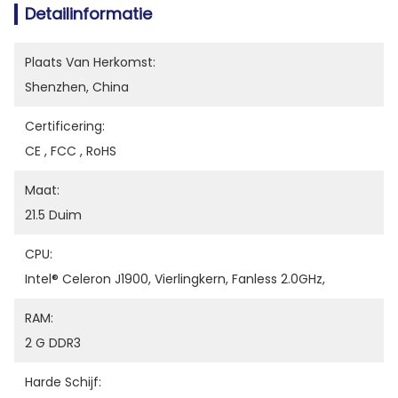
Detailinformatie
Plaats Van Herkomst:
Shenzhen, China
Certificering:
CE , FCC , RoHS
Maat:
21.5 Duim
CPU:
Intel® Celeron J1900, Vierlingkern, Fanless 2.0GHz,
RAM:
2 G DDR3
Harde Schijf: