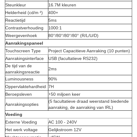
Steunkleur
16.7M kleuren
Helderheid (cd/m ²)
400+
Reactietijd
5ms
Contrastverhouding
1000:1
Weergevenhoek
80°/80°/80°/80° (R/L/U/D)
Aanrakingspaneel
Touchscreen Type
Project Capacitieve Aanraking (10 punten)
Aanrakingsinterface
USB (facultatieve RS232)
De tijd van de
2ms
aanrakingsreactie
Luminousness
90%
Oppervlaktehardheid
7H
>
Beroepsleven
50 miljoen keer
(5 facultatieve draad weerstand biedende
Aanrakingsopties
aanraking, de aanraking van IRL)
Voeding
Externe Voeding
AC 100 - 240V
Het werk voltage
Gelijkstroom 12V