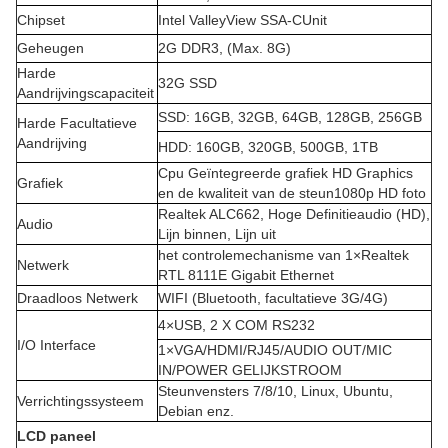
Chipset
Intel ValleyView SSA-CUnit
Geheugen
2G DDR3, (Max. 8G)
Harde
32G SSD
Aandrijvingscapaciteit
SSD: 16GB, 32GB, 64GB, 128GB, 256GB
Harde Facultatieve
Aandrijving
HDD: 160GB, 320GB, 500GB, 1TB
Cpu Geïntegreerde grafiek HD Graphics
Grafiek
en de kwaliteit van de steun1080p HD foto
Realtek ALC662, Hoge Definitieaudio (HD),
Audio
Lijn binnen, Lijn uit
het controlemechanisme van 1×Realtek
Netwerk
RTL 8111E Gigabit Ethernet
Draadloos Netwerk
WIFI (Bluetooth, facultatieve 3G/4G)
4×USB, 2 X COM RS232
I/O Interface
1×VGA/HDMI/RJ45/AUDIO OUT/MIC
IN/POWER GELIJKSTROOM
Steunvensters 7/8/10, Linux, Ubuntu,
Verrichtingssysteem
Debian enz.
LCD paneel