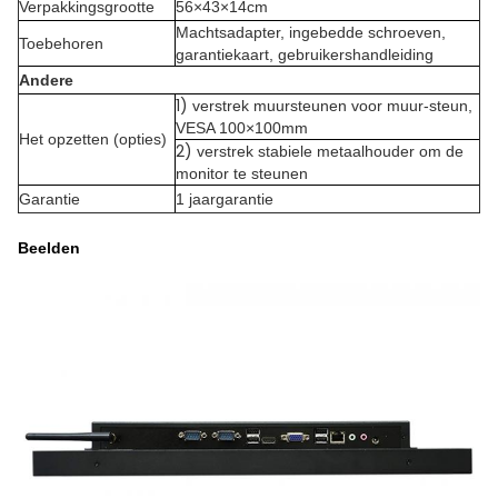
Verpakkingsgrootte
56×43×14cm
Machtsadapter, ingebedde schroeven,
Toebehoren
garantiekaart, gebruikershandleiding
Andere
1)
verstrek muursteunen voor muur-steun,
VESA 100×100mm
Het opzetten (opties)
2)
verstrek stabiele metaalhouder om de
monitor te steunen
Garantie
1 jaargarantie
Beelden