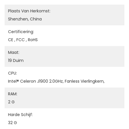
Plaats Van Herkomst:
Shenzhen, China
Certificering:
CE , FCC , RoHS
Maat:
19 Duim
CPU:
Intel® Celeron J1900 2.0GHz, Fanless Vierlingkern,
RAM:
2 G
Harde Schijf:
32 G