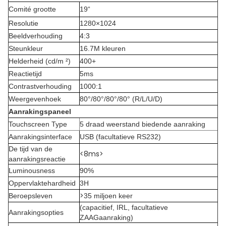
Comité grootte
19“
Resolutie
1280×1024
Beeldverhouding
4:3
Steunkleur
16.7M kleuren
Helderheid (cd/m ²)
400+
Reactietijd
5ms
Contrastverhouding
1000:1
Weergevenhoek
80°/80°/80°/80° (R/L/U/D)
Aanrakingspaneel
Touchscreen Type
5 draad weerstand biedende aanraking
Aanrakingsinterface
USB (facultatieve RS232)
De tijd van de
<8ms>
aanrakingsreactie
Luminousness
90%
Oppervlaktehardheid
3H
>
Beroepsleven
35 miljoen keer
(capacitief, IRL, facultatieve
Aanrakingsopties
ZAAGaanraking)