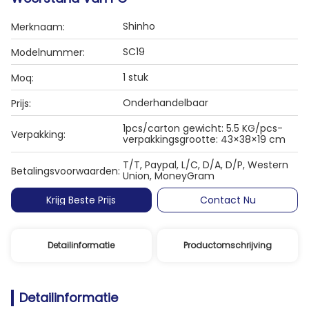
Shinho
Merknaam:
SC19
Modelnummer:
1 stuk
Moq:
Onderhandelbaar
Prijs:
1pcs/carton gewicht: 5.5 KG/pcs-
Verpakking:
verpakkingsgrootte: 43×38×19 cm
T/T, Paypal, L/C, D/A, D/P, Western
Betalingsvoorwaarden:
Union, MoneyGram
Krijg Beste Prijs
Contact Nu
Detailinformatie
Productomschrijving
Detailinformatie