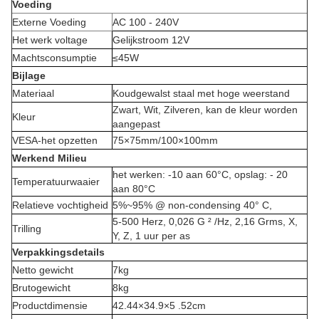
Voeding
Externe Voeding
AC 100 - 240V
Het werk voltage
Gelijkstroom 12V
Machtsconsumptie
≤45W
Bijlage
Materiaal
Koudgewalst staal met hoge weerstand
Zwart, Wit, Zilveren, kan de kleur worden
Kleur
aangepast
VESA-het opzetten
75×75mm/100×100mm
Werkend Milieu
het werken: -10 aan 60°C, opslag: - 20
Temperatuurwaaier
aan 80°C
Relatieve vochtigheid
5%~95% @ non-condensing 40° C,
5-500 Herz, 0,026 G ² /Hz, 2,16 Grms, X,
Trilling
Y, Z, 1 uur per as
Verpakkingsdetails
Netto gewicht
7kg
Brutogewicht
8kg
Productdimensie
42.44×34.9×5 .52cm