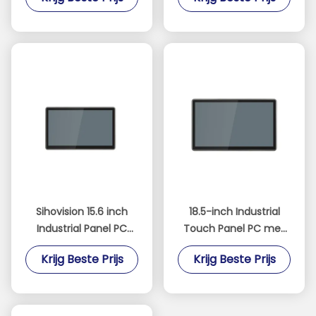
Capacitief
Dual 2.5GbE LAN en
Touchscreen
Intel N100 Processor
Industrieel Paneel PC
en Ingebouwde
Industriële PC
Sihovision 15.6 inch
18.5-inch Industrial
Industrial Panel PC
Touch Panel PC met
met 10 Point
ventilatorloos ontwerp
Krijg Beste Prijs
Krijg Beste Prijs
Capacitive Touch
en IP65 waterdichtheid
Aluminium Alloy
Housing en 8GB RAM