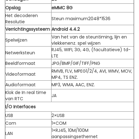
Opslag
eMMC 8G
Het decoderen
Steun maximum2048*1536
Resolutie
Verrichtingssysteem
Android 4.4.2
Van het van de steuntiming, lijn en
Spelwijzen
vlekkenenz. spel wijzen
RJ45, WIFI, 3G, 4G, (facultatieve) td-
Netwerksteun
LTE
Beeldformaat
JPG/BMP/GIF/TIFF/PNG
RMVB, FLV, MPEG1/2/4, AVI, WMV, MOV,
Videoformaat
MP4, TS ENZ.
Audioformaat
MP3, WMA, AAC, ENZ.
Klok de In real time
JA
van RTC
I/O Interfaces
USB
2×USB
Com
1×COM
1×RJ45, 10M/100M
LAN
aanpassingsethernet