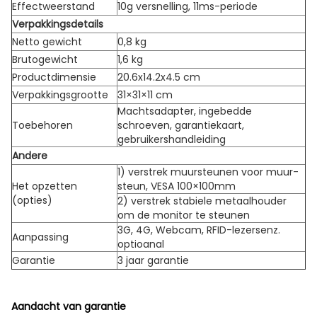
Effectweerstand
10g versnelling, 11ms-periode
Verpakkingsdetails
Netto gewicht
0,8 kg
Brutogewicht
1,6 kg
Productdimensie
20.6x14.2x4.5 cm
Verpakkingsgrootte
31×31×11 cm
Machtsadapter, ingebedde
Toebehoren
schroeven, garantiekaart,
gebruikershandleiding
Andere
1) verstrek muursteunen voor muur-
Het opzetten
steun, VESA 100×100mm
(opties)
2) verstrek stabiele metaalhouder
om de monitor te steunen
3G, 4G, Webcam, RFID-lezersenz.
Aanpassing
optioanal
Garantie
3 jaar garantie
Aandacht van garantie