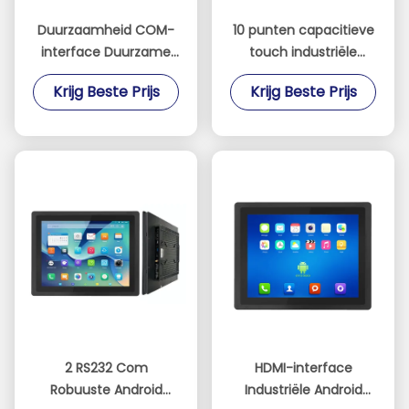
Duurzaamheid COM-
10 punten capacitieve
interface Duurzame
touch industriële
industriële tablet met
Android tablet
Krijg Beste Prijs
Krijg Beste Prijs
RK3568-processor
uitgerust met RK3568
processor en
optionele RS485
communicatie
2 RS232 Com
HDMI-interface
Robuuste Android
Industriële Android