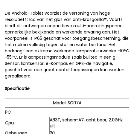
De Android-Tablet voorziet de vertoning van hoge
resolutietft lcd van het glas van anti-krasgorilla™. Voorts
biedt dit ontworpen capacitieve multi-aanrakingspaneel
opmerkelijke bekijkende en werkende ervaring aan. Het
voorpaneel is IP65 geschat voor toegangsbescherming, die
het maken volledig tegen stof en water bestand. Het
bedraagt een extreme werkende temperatuurwaaier -10°C
~55°C. Er is aanpassingsmodule zoals builted in een g-
Sensor, lichtsensor, e-Kompas en GPS-de navigatie,
geschikt voor een groot aantal toepassingen kan worden
gerealiseerd.
Specificatie
Model: SC07A
PC
A83T, schors-A7, acht boor, 2.0GHz
Cpu
uit
Geheugen
2G