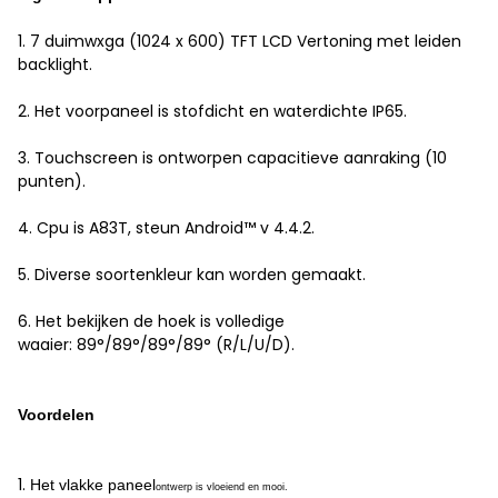
1. 7 duimwxga (1024 x 600) TFT LCD Vertoning met leiden
backlight.
2. Het voorpaneel is stofdicht en waterdichte IP65.
3. Touchscreen is ontworpen capacitieve aanraking (10
punten).
4. Cpu is A83T, steun Android™ v 4.4.2.
5. Diverse soortenkleur kan worden gemaakt.
6. Het bekijken de hoek is volledige
waaier: 89°/89°/89°/89° (R/L/U/D).
Voordelen
1.
Het vlakke paneel
ontwerp is vloeiend en mooi.