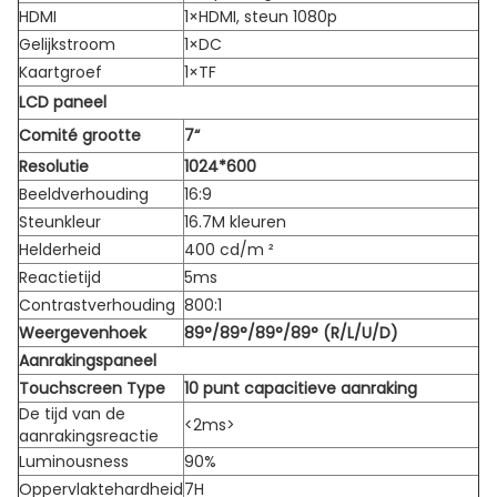
HDMI
1×HDMI, steun 1080p
Gelijkstroom
1×DC
Kaartgroef
1×TF
LCD paneel
Comité grootte
7“
Resolutie
1024*600
Beeldverhouding
16:9
Steunkleur
16.7M kleuren
Helderheid
400 cd/m ²
Reactietijd
5ms
Contrastverhouding
800:1
Weergevenhoek
89°/89°/89°/89° (R/L/U/D)
Aanrakingspaneel
Touchscreen Type
10 punt capacitieve aanraking
De tijd van de
<2ms>
aanrakingsreactie
Luminousness
90%
Oppervlaktehardheid
7H