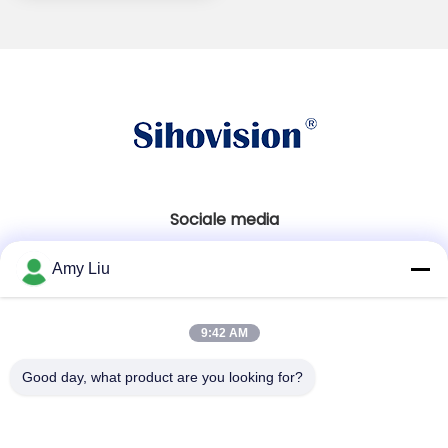
Sociale media
Amy Liu
Snel contact
9:42 AM
Tel.
86-0755-23747569
Good day, what product are you looking for?
E-mail
info@sihovision.com