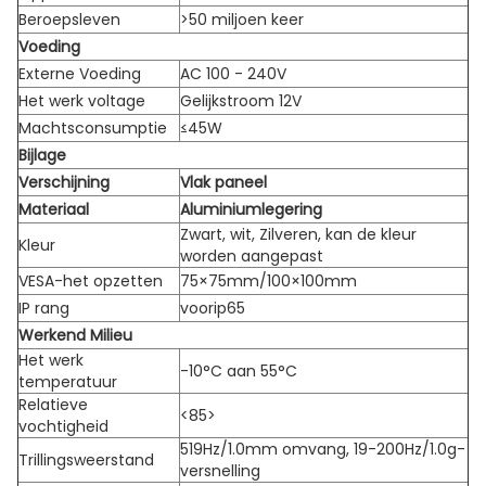
Beroepsleven
>50 miljoen keer
Voeding
Externe Voeding
AC 100 - 240V
Het werk voltage
Gelijkstroom 12V
Machtsconsumptie
≤45W
Bijlage
Verschijning
Vlak paneel
Materiaal
Aluminiumlegering
Zwart, wit, Zilveren, kan de kleur
Kleur
worden aangepast
VESA-het opzetten
75×75mm/100×100mm
IP rang
voorip65
Werkend Milieu
Het werk
-10°C aan 55°C
temperatuur
Relatieve
<85>
vochtigheid
519Hz/1.0mm omvang, 19-200Hz/1.0g-
Trillingsweerstand
versnelling