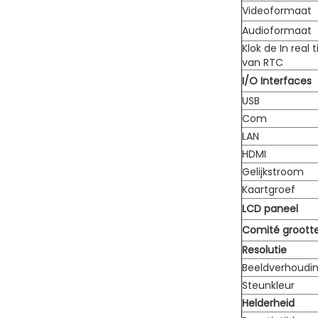
Videoformaat
Audioformaat
Klok de In real 
van RTC
I/O Interfaces
USB
Com
LAN
HDMI
Gelijkstroom
Kaartgroef
LCD paneel
Comité groott
Resolutie
Beeldverhoudi
Steunkleur
Helderheid