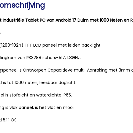
omschrijving
t Industriële Tablet PC van Android 17 Duim met 1000 Neten en 
:
(1280*1024) TFT LCD paneel met leiden backlight.
erlingkern van RK3288 schors-A17, 1.8GHz.
ngspaneel is Ontworpen Capacitieve multi-Aanraking met 3mm 
d is tot 1000 neten, leesbaar daglicht.
el is stofdicht en waterdichte IP65.
ng is vlak paneel, is het vlot en mooi.
 5.1.1 OS.