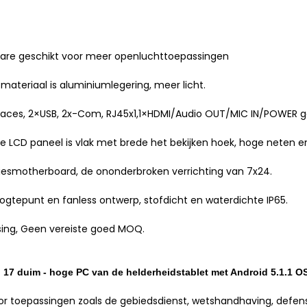
esbare geschikt voor meer openluchttoepassingen
e materiaal is aluminiumlegering, meer licht.
rfaces, 2×USB, 2x-Com, RJ45x1,1×HDMI/Audio OUT/MIC IN/POWER gel
ële LCD paneel is vlak met brede het bekijken hoek, hoge neten en
tiesmotherboard, de ononderbroken verrichting van 7x24.
ogtepunt en fanless ontwerp, stofdicht en waterdichte IP65.
sing, Geen vereiste goed MOQ.
17 duim - hoge PC van de helderheidstablet met Android 5.1.1 OS
oor toepassingen zoals de gebiedsdienst, wetshandhaving, defensie