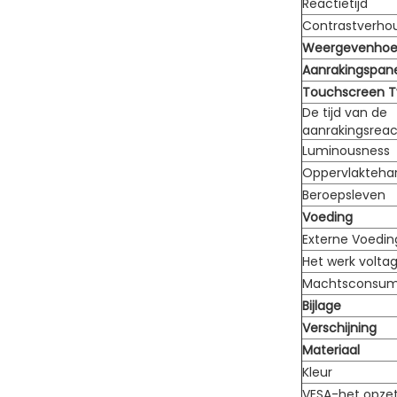
Reactietijd
Contrastverho
Weergevenhoe
Aanrakingspan
Touchscreen 
De tijd van de
aanrakingsreac
Luminousness
Oppervlakteha
Beroepsleven
Voeding
Externe Voedin
Het werk volta
Machtsconsum
Bijlage
Verschijning
Materiaal
Kleur
VESA-het opze