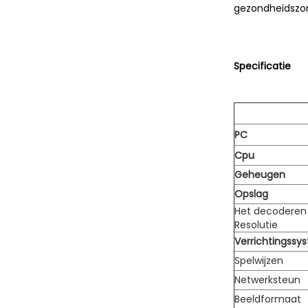
gezondheidszor
Specificatie
PC
Cpu
Geheugen
Opslag
Het decoderen
Resolutie
Verrichtingssy
Spelwijzen
Netwerksteun
Beeldformaat