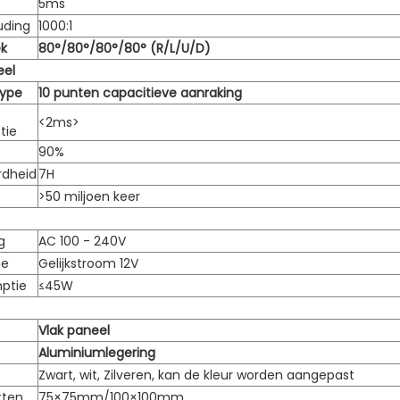
5ms
uding
1000:1
k
80°/80°/80°/80° (R/L/U/D)
eel
Type
10 punten capacitieve aanraking
<2ms>
tie
90%
rdheid
7H
>50 miljoen keer
g
AC 100 - 240V
ge
Gelijkstroom 12V
ptie
≤45W
Vlak paneel
Aluminiumlegering
Zwart, wit, Zilveren, kan de kleur worden aangepast
tten
75×75mm/100×100mm