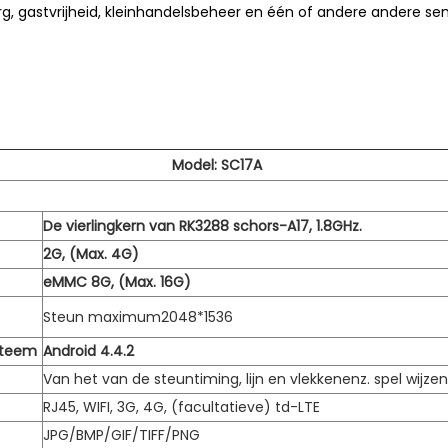
g, gastvrijheid, kleinhandelsbeheer en één of andere andere se
Model: SC17A
De vierlingkern van RK3288 schors-A17, 1.8GHz.
2G, (Max. 4G)
eMMC 8G, (Max. 16G)
Steun maximum2048*1536
steem
Android 4.4.2
Van het van de steuntiming, lijn en vlekkenenz. spel wijzen
RJ45, WIFI, 3G, 4G, (facultatieve) td-LTE
JPG/BMP/GIF/TIFF/PNG