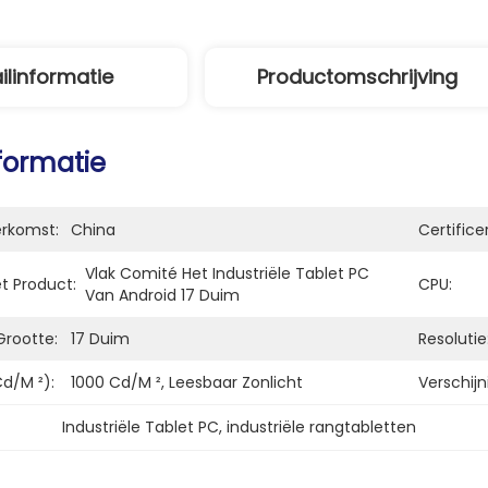
ilinformatie
Productomschrijving
nformatie
erkomst:
China
Certifice
Vlak Comité Het Industriële Tablet PC 
t Product:
CPU:
Van Android 17 Duim
Grootte:
17 Duim
Resolutie
d/m ²):
1000 Cd/m ², Leesbaar Zonlicht
Verschijn
Industriële Tablet PC
, 
industriële rangtabletten