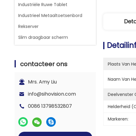
Industriële Ruwe Tablet
Industrieel Metaaltoetsenbord
Deta
Rekserver
Slim draagbaar scherm
Detaili
contacteer ons
Plaats Van H
Naam Van He
Mrs. Amy Liu
info@sihovision.com
Deelvenster 
0086 13798532807
Helderheid (c
Markeren: