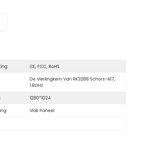
ring:
CE, FCC, RoHS
De Vierlingkern Van RK3288 Schors-A17, 
1.8GHz
:
1280*1024
ing:
Vlak Paneel