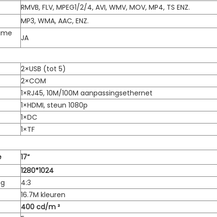
RMVB, FLV, MPEG1/2/4, AVI, WMV, MOV, MP4, TS ENZ.
MP3, WMA, AAC, ENZ.
time
JA
2×USB (tot 5)
2×COM
1×RJ45, 10M/100M aanpassingsethernet
1×HDMI, steun 1080p
1×DC
1×TF
e
17“
1280*1024
ng
4:3
16.7M kleuren
400 cd/m ²