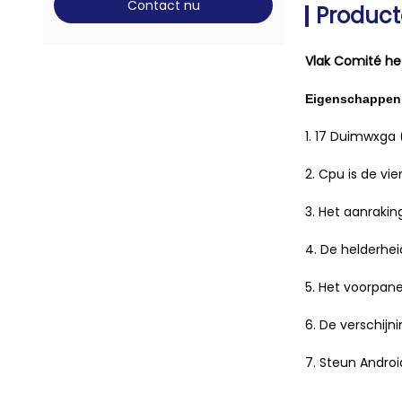
Contact nu
Product
Vlak Comité he
Eigenschappen
1. 17 Duimwxga 
2. Cpu is de vi
3. Het aanraki
4. De helderhei
5. Het voorpane
6. De verschijni
7. Steun Android