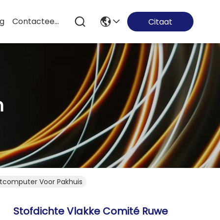
og
Contacteer Ons
Citaat
n
etcomputer Voor Pakhuis
Stofdichte Vlakke Comité Ruwe