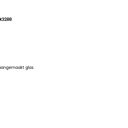
RK3288
aangemaakt glas.