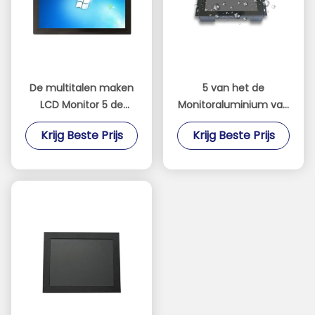
De multitalen maken
5 van het de
LCD Monitor 5 de
Monitoraluminium van
Oppervlaktehardheid
het draad Weerstand
Krijg Beste Prijs
Krijg Beste Prijs
van de Draad
biedend Touche
waterdicht Weerstand
screen de
biedende Aanraking 3H
Legeringsmateriaal
met Lichtsensor