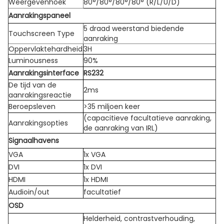
Weergevenhoek
80°/80°/80°/80° (R/L/U/D)
Aanrakingspaneel
5 draad weerstand biedende
Touchscreen Type
aanraking
Oppervlaktehardheid
3H
Luminousness
90%
Aanrakingsinterface
RS232
De tijd van de
2ms
aanrakingsreactie
Beroepsleven
>35 miljoen keer
(capacitieve facultatieve aanraking,
Aanrakingsopties
de aanraking van IRL)
Signaalhavens
VGA
1x VGA
DVI
1x DVI
HDMI
1x HDMI
Audioin/out
facultatief
OSD
Helderheid, contrastverhouding,