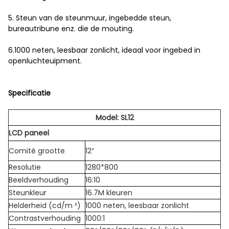
5. Steun van de steunmuur, ingebedde steun,
bureautribune enz. die de mouting.
6.1000 neten, leesbaar zonlicht, ideaal voor ingebed in
openluchteuipment.
Specificatie
Model: SL12
LCD paneel
Comité grootte
12“
Resolutie
1280*800
Beeldverhouding
16:10
Steunkleur
16.7M kleuren
Helderheid (cd/m ²)
1000 neten, leesbaar zonlicht
Contrastverhouding
1000:1