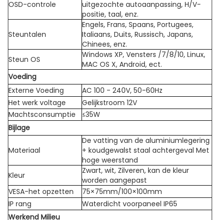
OSD-controle
uitgezochte autoaanpassing, H/V-
positie, taal, enz.
Engels, Frans, Spaans, Portugees,
Steuntalen
Italiaans, Duits, Russisch, Japans,
Chinees, enz.
Windows XP, Vensters /7/8/10, Linux,
Steun OS
MAC OS X, Android, ect.
Voeding
Externe Voeding
AC 100 - 240V, 50-60Hz
Het werk voltage
Gelijkstroom 12V
Machtsconsumptie
≤35W
Bijlage
De vatting van de aluminiumlegering
Materiaal
+ koudgewalst staal achtergeval Met
hoge weerstand
Zwart, wit, Zilveren, kan de kleur
Kleur
worden aangepast
VESA-het opzetten
75×75mm/100×100mm
IP rang
Waterdicht voorpaneel IP65
Werkend Milieu