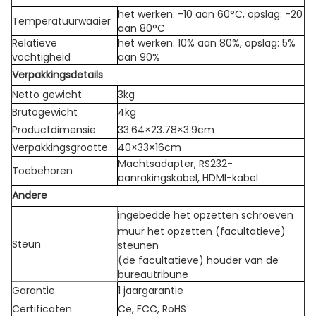
het werken: -10 aan 60°C, opslag: -20
Temperatuurwaaier
aan 80°C
Relatieve
het werken: 10% aan 80%, opslag: 5%
vochtigheid
aan 90%
Verpakkingsdetails
Netto gewicht
3kg
Brutogewicht
4kg
Productdimensie
33.64×23.78×3.9cm
Verpakkingsgrootte
40×33×16cm
Machtsadapter, RS232-
Toebehoren
aanrakingskabel, HDMI-kabel
Andere
ingebedde het opzetten schroeven
muur het opzetten (facultatieve)
Steun
steunen
(de facultatieve) houder van de
bureautribune
Garantie
1 jaargarantie
Certificaten
Ce, FCC, RoHS