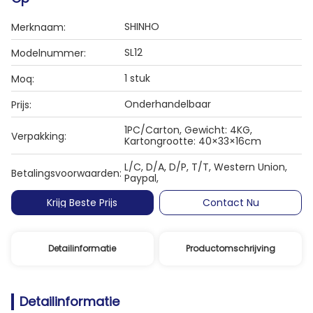
SHINHO
Merknaam:
SL12
Modelnummer:
1 stuk
Moq:
Onderhandelbaar
Prijs:
1PC/Carton, Gewicht: 4KG,
Verpakking:
Kartongrootte: 40×33×16cm
L/C, D/A, D/P, T/T, Western Union,
Betalingsvoorwaarden:
Paypal,
Krijg Beste Prijs
Contact Nu
Detailinformatie
Productomschrijving
Detailinformatie