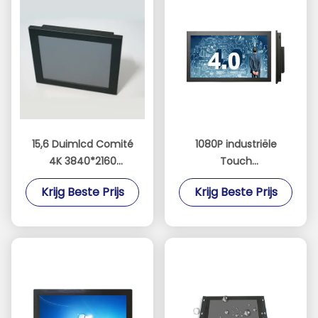
15,6 Duimlcd Comité
1080P industriële
4K 3840*2160
Touch
Resolutievertoning
screenmonitor/de
Krijg Beste Prijs
Krijg Beste Prijs
1000
Monitorsteunframboos
Netentouchscreen
pi van de Touch
Monitor
screenvertoning