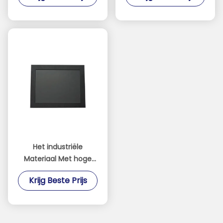
waterdicht Weerstand
screen de
biedende Aanraking 3H
Legeringsmateriaal
met Lichtsensor
Het industriële
Materiaal Met hoge
weerstand van het de
Krijg Beste Prijs
Monitor Koudgewalste
Staal van de Touch
screenvertoning