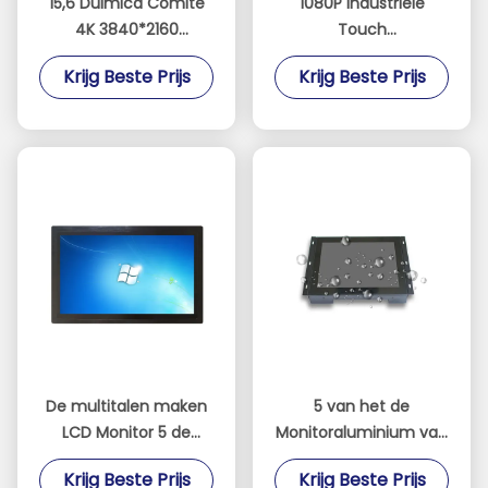
15,6 Duimlcd Comité
1080P industriële
4K 3840*2160
Touch
Resolutievertoning
screenmonitor/de
Krijg Beste Prijs
Krijg Beste Prijs
1000
Monitorsteunframboos
Netentouchscreen
pi van de Touch
Monitor
screenvertoning
De multitalen maken
5 van het de
LCD Monitor 5 de
Monitoraluminium van
Oppervlaktehardheid
het draad Weerstand
Krijg Beste Prijs
Krijg Beste Prijs
van de Draad
biedend Touche