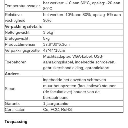
het werken: -10 aan 60°C, opslag: -20 aan
Temperatuurwaaier
80°C
Relatieve
het werken: 10% aan 80%, opslag: 5% aan
vochtigheid
90%
Verpakkingsdetails
Netto gewicht
3.5kg
Brutogewicht
5kg
Productdimensie
37.9*30*6.3cm
Verpakkingsgrootte
47*44*18cm
Machtsadapter, VGA-kabel, USB-
Toebehoren
aanrakingskabel, ingebedde schroeven,
gebruikershandleiding, garantiekaart
Andere
ingebedde het opzetten schroeven
muur het opzetten (facultatieve) steunen
Steun
(de facultatieve) houder van de
bureautribune
Garantie
1 jaargarantie
Certificaten
Ce, FCC, RoHS
Toepassing