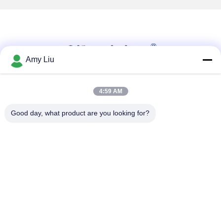
Amy Liu
4:59 AM
Sociale media
Good day, what product are you looking for?
Snel contact
Tel.
86-0755-23747569
E-mail
info@sihovision.com
Adres: