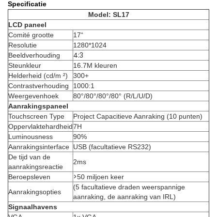
Specificatie
Model: SL17
LCD paneel
Comité grootte
17“
Resolutie
1280*1024
4:3
Beeldverhouding
Steunkleur
16.7M kleuren
Helderheid (cd/m ²)
300+
Contrastverhouding
1000:1
Weergevenhoek
80°/80°/80°/80° (R/L/U/D)
Aanrakingspaneel
Touchscreen Type
Project Capacitieve Aanraking (10 punten)
Oppervlaktehardheid
7H
Luminousness
90%
Aanrakingsinterface
USB (facultatieve RS232)
De tijd van de
2ms
aanrakingsreactie
>
Beroepsleven
50 miljoen keer
(5 facultatieve draden weerspannige
Aanrakingsopties
aanraking, de aanraking van IRL)
Signaalhavens