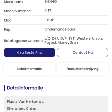
SHINHO
Merknaam:
SL17
Modelnummer:
1 stuk
Moq:
Onderhandelbaar
Prijs:
L/C, D/A, D/P, T/T, Western Union,
Betalingsvoorwaarden:
Paypal, MoneyGram
Krijg Beste Prijs
Contact Nu
Detailinformatie
Productomschrijving
Detailinformatie
Plaats Van Herkomst:
Shenzhen, China