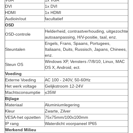
VGA
1x VGA
DVI
1x DVI
HDMI
1x HDMI
Audioin/out
facultatief
OSD
Helderheid, contrastverhouding, uitgezochte
OSD-controle
autoaanpassing, H/V-positie, taal, enz.
Engels, Frans, Spaans, Portugees,
Steuntalen
Italiaans, Duits, Russisch, Japans, Chinees,
enz.
Windows XP, Vensters /7/8/10, Linux, MAC
Steun OS
OS X, Android, ect.
Voeding
Externe Voeding
AC 100 - 240V, 50-60Hz
Het werk voltage
Gelijkstroom 12-24V
Machtsconsumptie
≤35W
Bijlage
Materiaal
Aluminiumlegering
Kleur
Zwarte, Zilver
VESA-het opzetten
75x75mm/100x100mm
IP rang
Waterdicht voorpaneel IP65
Werkend Milieu