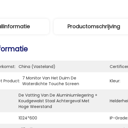
ilinformatie
Productomschrijving
nformatie
erkomst:
China (vasteland)
Certifice
7 Monitor Van Het Duim De 
t Product:
Kleur:
Waterdichte Touche Screen
De Vatting Van De Aluminiumlegering + 
Koudgewalst Staal Achtergeval Met 
Helderhei
Hoge Weerstand
1024*600
IP-Grade