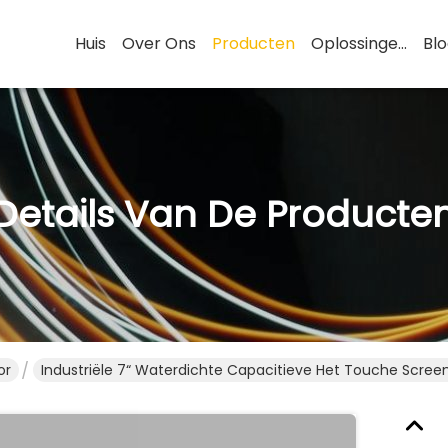
Huis
Over Ons
Producten
Oplossingen
Bl
Details Van De Producte
or
Industriële 7“ Waterdichte Capacitieve Het Touche Scree