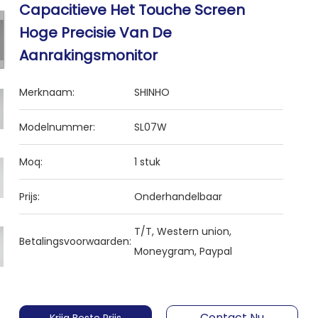
Capacitieve Het Touche Screen
Hoge Precisie Van De
Aanrakingsmonitor
Merknaam:
SHINHO
Modelnummer:
SL07W
Moq:
1 stuk
Prijs:
Onderhandelbaar
T/T, Western union,
Betalingsvoorwaarden:
Moneygram, Paypal
Contact Nu