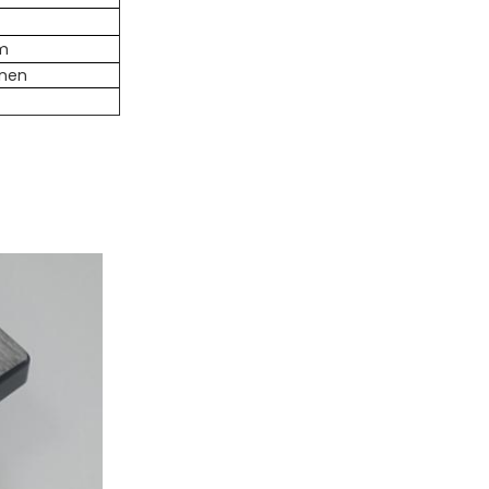
mm
unen