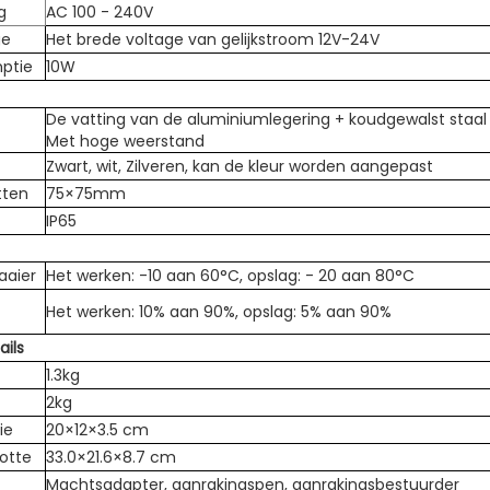
g
AC 100 - 240V
ge
Het brede voltage van gelijkstroom 12V-24V
ptie
10W
De vatting van de aluminiumlegering + koudgewalst staal
Met hoge weerstand
Zwart, wit, Zilveren, kan de kleur worden aangepast
tten
75×75mm
IP65
aaier
Het werken: -10 aan 60°C, opslag: - 20 aan 80°C
Het werken: 10% aan 90%, opslag: 5% aan 90%
ails
1.3kg
2kg
ie
20×12×3.5 cm
otte
33.0×21.6×8.7 cm
Machtsadapter, aanrakingspen, aanrakingsbestuurder