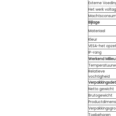
Externe Voedin
Het werk volta
Machtsconsum
Bijlage
Materiaal
Kleur
VESA-het opze
IP-rang
Werkend Milieu
Temperatuurw
Relatieve
vochtigheid
Verpakkingsdet
Netto gewicht
Brutogewicht
Productdimens
Verpakkingsgro
Toebehoren