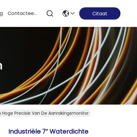
og
Contacteer Ons
Citaat
n
n Hoge Precisie Van De Aanrakingsmonitor
Industriële 7“ Waterdichte