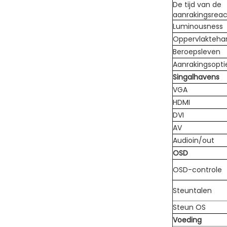
De tijd van de
aanrakingsreac
Luminousness
Oppervlakteha
Beroepsleven
Aanrakingsopti
Singalhavens
VGA
HDMI
DVI
AV
Audioin/out
OSD
OSD-controle
Steuntalen
Steun OS
Voeding