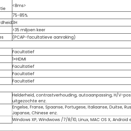
<8ms>
tie
75-85%
rdheid
3H
>35 miljoen keer
es
(PCAP-facultatieve aanraking)
Facultatief
1×HDMI
Facultatief
Facultatief
Facultatief
Helderheid, contrastverhouding, autoaanpassing, H/V-posit
uitgezochte enz.
Engelse, Franse, Spaanse, Portugese, Italiaanse, Duitse, Ru
Japanse, Chinese enz.
Windows XP, Windwows /7/8/10, Linux, MAC OS X, Android e