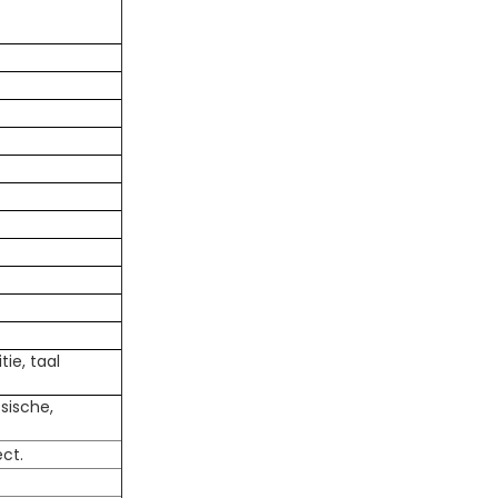
ie, taal
ssische,
ct.