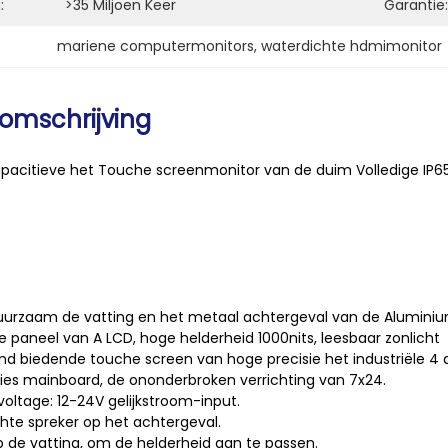
:
>35 Miljoen Keer
Garantie:
mariene computermonitors
, 
waterdichte hdmimonitor
omschrijving
 het Touche screenmonitor van de duim Volledige IP65 W
duurzaam de vatting en het metaal achtergeval van de Aluminium
ële paneel van A LCD, hoge helderheid 1000nits, leesbaar zonlicht
and biedende touche screen van hoge precisie het industriële 4 
ties mainboard, de ononderbroken verrichting van 7x24.
voltage: 12-24V gelijkstroom-input.
hte spreker op het achtergeval.
p de vatting, om de helderheid aan te passen.