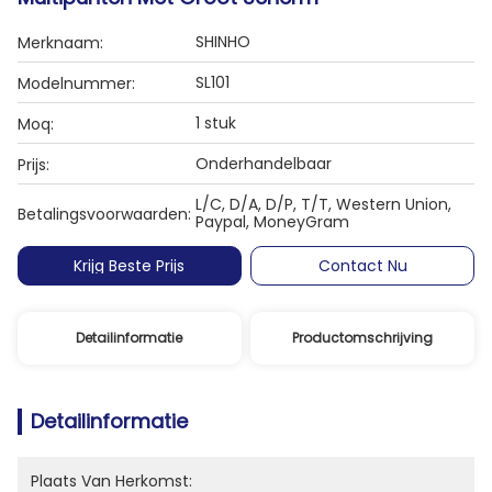
SHINHO
Merknaam:
SL101
Modelnummer:
1 stuk
Moq:
Onderhandelbaar
Prijs:
L/C, D/A, D/P, T/T, Western Union,
Betalingsvoorwaarden:
Paypal, MoneyGram
Krijg Beste Prijs
Contact Nu
Detailinformatie
Productomschrijving
Detailinformatie
Plaats Van Herkomst: