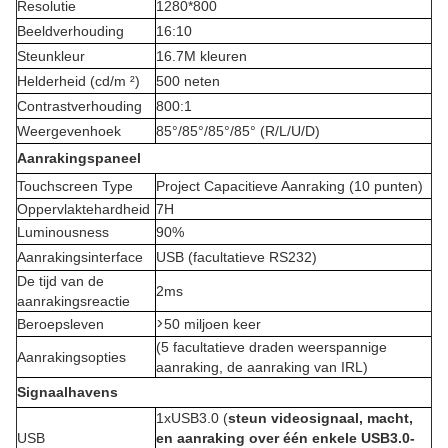
Resolutie
1280*800
Beeldverhouding
16:10
Steunkleur
16.7M kleuren
Helderheid (cd/m ²)
500 neten
Contrastverhouding
800:1
Weergevenhoek
85°/85°/85°/85° (R/L/U/D)
Aanrakingspaneel
Touchscreen Type
Project Capacitieve Aanraking (10 punten)
Oppervlaktehardheid
7H
Luminousness
90%
Aanrakingsinterface
USB (facultatieve RS232)
De tijd van de
2ms
aanrakingsreactie
>
Beroepsleven
50 miljoen keer
(5 facultatieve draden weerspannige
Aanrakingsopties
aanraking, de aanraking van IRL)
Signaalhavens
1xUSB3.0 (
steun videosignaal, macht,
USB
en aanraking over één enkele USB3.0-