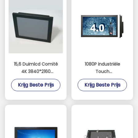
15,6 Duimlcd Comité
1080P industriële
4K 3840*2160
Touch
Resolutievertoning
screenmonitor/de
Krijg Beste Prijs
Krijg Beste Prijs
1000
Monitorsteunframboos
Netentouchscreen
pi van de Touch
Monitor
screenvertoning