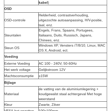
kabel
)
OSD
Helderheid, contrastverhouding,
OSD-controle
uitgezochte autoaanpassing, H/V-positie,
taal, enz.
Engels, Frans, Spaans, Portugees,
Steuntalen
Italiaans, Duits, Russisch, Japans,
Chinees, enz.
Windows XP, Vensters /7/8/10, Linux, MAC
Steun OS
OS X, Android, ect.
Voeding
Externe Voeding
AC 100 - 240V, 50-60Hz
Het werk voltage
Gelijkstroom 12V
Machtsconsumptie
≤15W
Bijlage
de vatting van de aluminiumlegering +
Materiaal
koudgewalst staal achtergeval Met hoge
weerstand
Kleur
Zwarte, Zilver
VESA-het opzetten
100x100mm