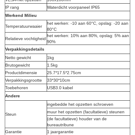
IP rang
Waterdicht voorpaneel IP65
Werkend Milieu
het werken: -10 aan 60°C, opslag: -20 aan
Temperatuurwaaier
80°C
het werken: 10% aan 80%, opslag: 5% aan
Relatieve vochtigheid
90%
Verpakkingsdetails
Netto gewicht
1kg
Brutogewicht
1.5kg
Productdimensie
25.7*17.5*2.75cm
Verpakkingsgrootte
33*30*10cm
Toebehoren
USB3.0 kabel
Andere
ingebedde het opzetten schroeven
muur het opzetten (facultatieve) steunen
Steun
(de facultatieve) houder van de
bureautribune
Garantie
1 jaargarantie