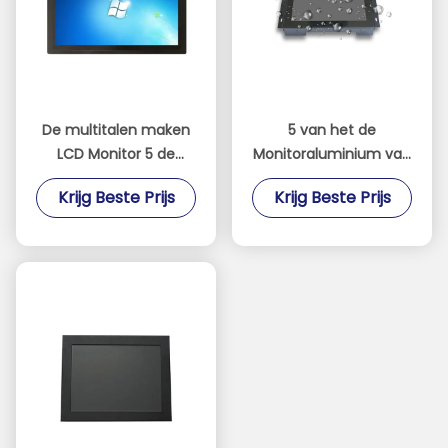
De multitalen maken
5 van het de
LCD Monitor 5 de
Monitoraluminium van
Oppervlaktehardheid
het draad Weerstand
Krijg Beste Prijs
Krijg Beste Prijs
van de Draad
biedend Touche
waterdicht Weerstand
screen de
biedende Aanraking 3H
Legeringsmateriaal
met Lichtsensor