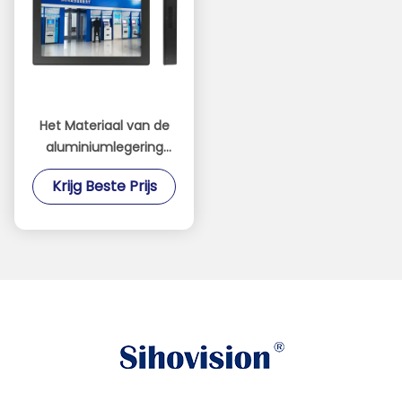
Het Materiaal van de
aluminiumlegering
bedde
Krijg Beste Prijs
Aanrakingscomité PC1
Jaargarantie in