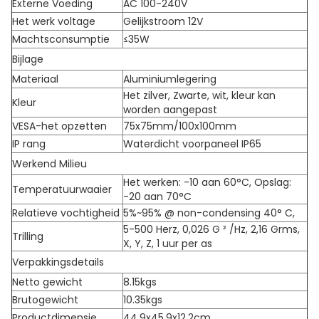
Externe Voeding
AC 100-240V
Het werk voltage
Gelijkstroom 12V
Machtsconsumptie
≤35W
Bijlage
Materiaal
Aluminiumlegering
Het zilver, Zwarte, wit, kleur kan
Kleur
worden aangepast
VESA-het opzetten
75x75mm/100x100mm
IP rang
Waterdicht voorpaneel IP65
Werkend Milieu
Het werken: -10 aan 60°C, Opslag:
Temperatuurwaaier
-20 aan 70°C
Relatieve vochtigheid
5%~95% @ non-condensing 40° C,
5-500 Herz, 0,026 G ² /Hz, 2,16 Grms,
Trilling
X, Y, Z, 1 uur per as
Verpakkingsdetails
Netto gewicht
8.15kgs
Brutogewicht
10.35kgs
Productdimensie
44.9x45.9x12.2cm