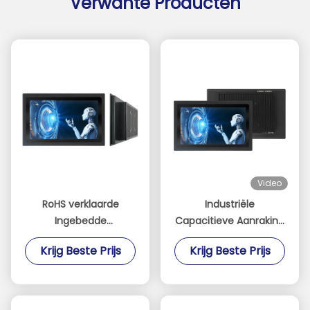
Verwante Producten
Video
RoHS verklaarde
Industriële
Ingebedde
Capacitieve Aanraking
Aanrakingscomité PC
Ontworpen Comité PC
Krijg Beste Prijs
Krijg Beste Prijs
met 2xUSB 3,0 I/O
met de Opslag van
Havens
128G SSD