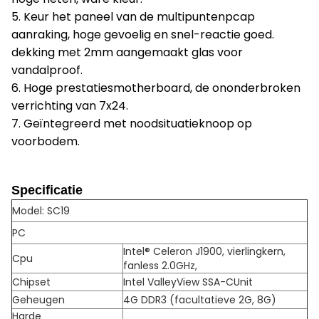
5. Keur het paneel van de multipuntenpcap
aanraking, hoge gevoelig en snel-reactie goed.
dekking met 2mm aangemaakt glas voor
vandalproof.
6. Hoge prestatiesmotherboard, de ononderbroken
verrichting van 7x24.
7. Geïntegreerd met noodsituatieknoop op
voorbodem.
Specificatie
Model: SC19
PC
Intel® Celeron J1900, vierlingkern,
Cpu
fanless 2.0GHz,
Chipset
Intel ValleyView SSA-CUnit
Geheugen
4G DDR3 (facultatieve 2G, 8G)
Harde