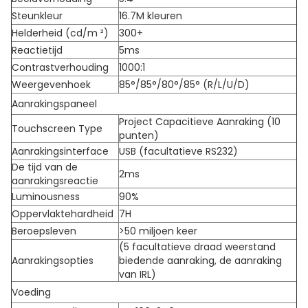
Steunkleur
16.7M kleuren
Helderheid (cd/m ²)
300+
Reactietijd
5ms
Contrastverhouding
1000:1
Weergevenhoek
85°/85°/80°/85° (R/L/U/D)
Aanrakingspaneel
Project Capacitieve Aanraking (10
Touchscreen Type
punten)
Aanrakingsinterface
USB (facultatieve RS232)
De tijd van de
2ms
aanrakingsreactie
Luminousness
90%
Oppervlaktehardheid
7H
Beroepsleven
>50 miljoen keer
(5 facultatieve draad weerstand
Aanrakingsopties
biedende aanraking, de aanraking
van IRL)
Voeding