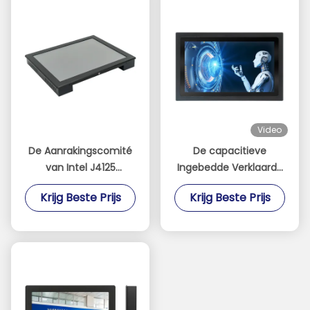
Video
De Aanrakingscomité
De capacitieve
van Intel J4125
Ingebedde Verklaarde
Ingebedde PC met
1920*1080 Resolutie
Krijg Beste Prijs
Krijg Beste Prijs
1280*1024-Resolutie
van Touch screenpc
RoHS