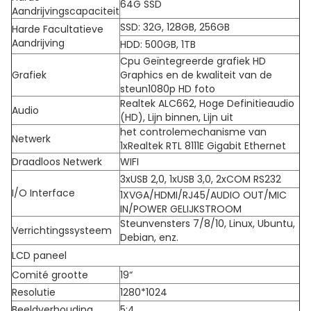
64G SSD
Aandrijvingscapaciteit
SSD: 32G, 128GB, 256GB
Harde Facultatieve
Aandrijving
HDD: 500GB, 1TB
Cpu Geïntegreerde grafiek HD
Grafiek
Graphics en de kwaliteit van de
steun1080p HD foto
Realtek ALC662, Hoge Definitieaudio
Audio
(HD), Lijn binnen, Lijn uit
het controlemechanisme van
Netwerk
1xRealtek RTL 8111E Gigabit Ethernet
Draadloos Netwerk
WIFI
3xUSB 2,0, 1xUSB 3,0, 2xCOM RS232
I/O Interface
1XVGA/HDMI/RJ45/AUDIO OUT/MIC
IN/POWER GELIJKSTROOM
Steunvensters 7/8/10, Linux, Ubuntu,
Verrichtingssysteem
Debian, enz.
LCD paneel
Comité grootte
19“
Resolutie
1280*1024
Beeldverhouding
5:4