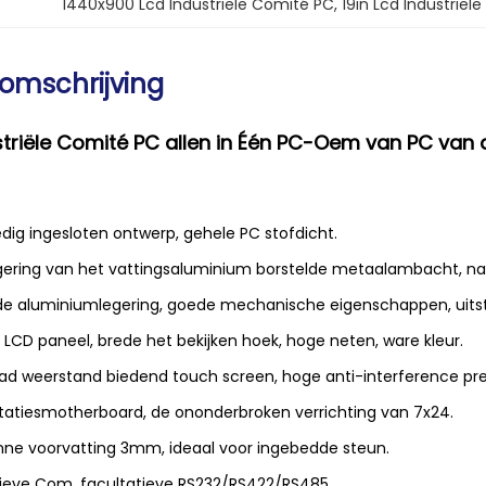
1440x900 Lcd Industriële Comité PC
, 
19in Lcd Industriël
omschrijving
striële Comité PC allen in Één PC-Oem van PC van d
ledig ingesloten ontwerp, gehele PC stofdicht.
gering van het vattingsaluminium borstelde metaalambacht, naa
 de aluminiumlegering, goede mechanische eigenschappen, uitste
l LCD paneel, brede het bekijken hoek, hoge neten, ware kleur.
aad weerstand biedend touch screen, hoge anti-interference pr
tatiesmotherboard, de ononderbroken verrichting van 7x24.
unne voorvatting 3mm, ideaal voor ingebedde steun.
tieve Com, facultatieve RS232/RS422/RS485.