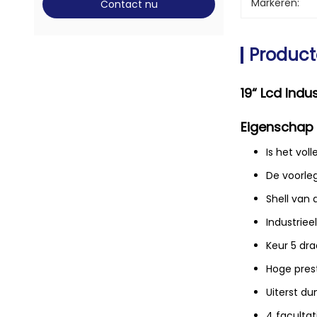
Markeren:
Contact nu
Product
19“ Lcd Indu
Eigenschap
Is het vol
De voorle
Shell van
Industriee
Keur 5 dr
Hoge pres
Uiterst d
4 faculta