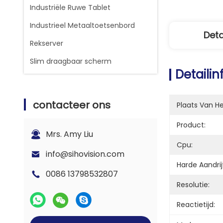
Industriële Ruwe Tablet
Industrieel Metaaltoetsenbord
Deta
Rekserver
Slim draagbaar scherm
Detaili
contacteer ons
Plaats Van H
Product:
Mrs. Amy Liu
Cpu:
info@sihovision.com
Harde Aandrij
0086 13798532807
Resolutie:
Reactietijd: