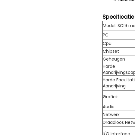
Specificatie
Model: SC19 m
PC
Cpu
Chipset
Geheugen
Harde
Aandrijvingscap
Harde Facultat
Aandrijving
Grafiek
Audio
Netwerk
Draadloos Net
I/O Interface