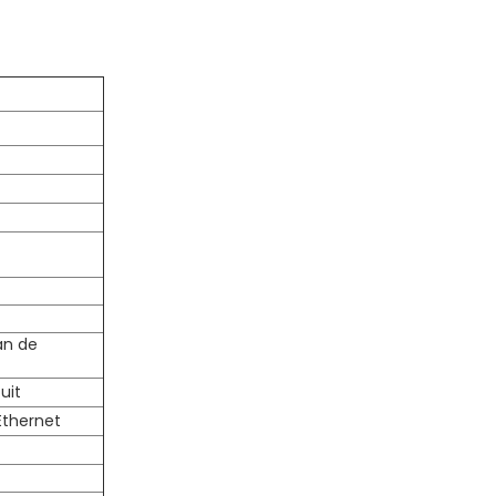
an de
uit
Ethernet