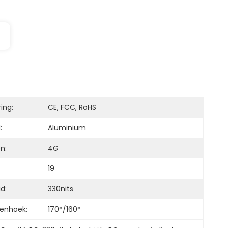
ring:
CE, FCC, RoHS
:
Aluminium
n:
4G
19
d:
330nits
enhoek:
170°/160°