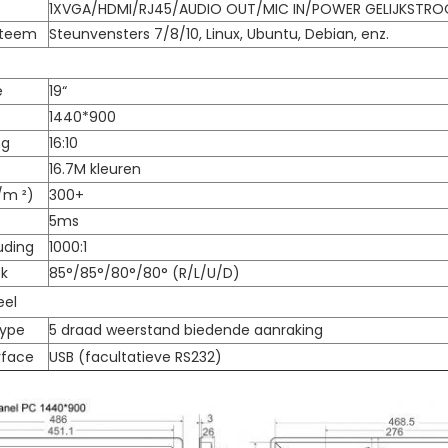
1XVGA/HDMI/RJ45/AUDIO OUT/MIC IN/POWER GELIJKSTR
steem
Steunvensters 7/8/10, Linux, Ubuntu, Debian, enz.
e
19“
1440*900
ng
16:10
16.7M kleuren
/m ²)
300+
5ms
uding
1000:1
k
85°/85°/80°/80° (R/L/U/D)
eel
Type
5 draad weerstand biedende aanraking
rface
USB (facultatieve RS232)