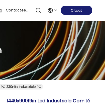
og
Contacteer Ons
Citaat
n
PC 330nits Industriële PC
1440x90019in Lcd Industriële Comité