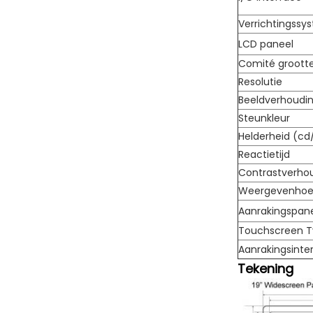
Verrichtingssy
LCD paneel
Comité groott
Resolutie
Beeldverhoudi
Steunkleur
Helderheid (cd
Reactietijd
Contrastverho
Weergevenhoe
Aanrakingspan
Touchscreen 
Aanrakingsinte
Tekening