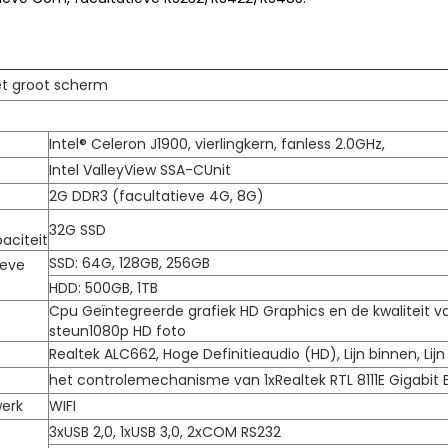
et groot scherm
Intel® Celeron J1900, vierlingkern, fanless 2.0GHz,
Intel ValleyView SSA-CUnit
2G DDR3 (facultatieve 4G, 8G)
32G SSD
aciteit
SSD: 64G, 128GB, 256GB
ieve
HDD: 500GB, 1TB
Cpu Geïntegreerde grafiek HD Graphics en de kwaliteit v
steun1080p HD foto
Realtek ALC662, Hoge Definitieaudio (HD), Lijn binnen, Lijn 
het controlemechanisme van 1xRealtek RTL 8111E Gigabit 
werk
WIFI
3xUSB 2,0, 1xUSB 3,0, 2xCOM RS232