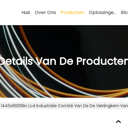
Huis
Over Ons
Producten
Oplossingen
Bl
Details Van De Producte
1440x90019in Lcd Industriële Comité Van De De Vierlingkern Van 