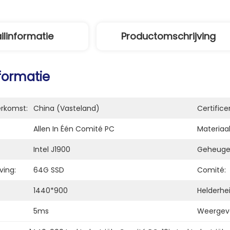
ilinformatie
Productomschrijving
nformatie
erkomst:
China (Vasteland)
Certifice
Allen In Één Comité PC
Materiaal
Intel J1900
Geheuge
ving:
64G SSD
Comité:
1440*900
Helderhei
5ms
Weergev