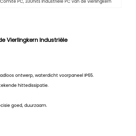
e Comité PC
, 
330nits Industriële PC van de vierlingkern
e Vierlingkern Industriële
dloos ontwerp, waterdicht voorpaneel IP65.
kende hittedissipatie.
ecisie goed, duurzaam.